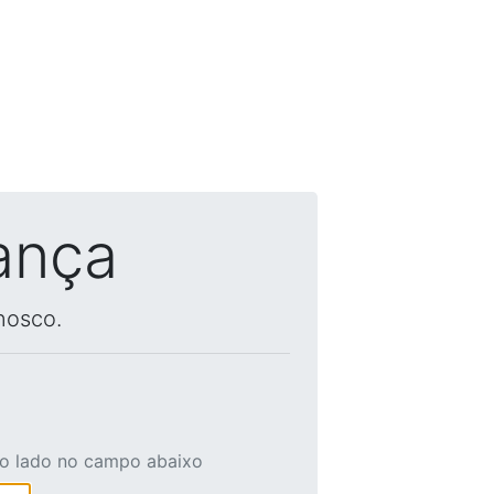
ança
nosco.
ao lado no campo abaixo