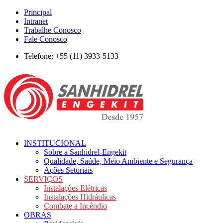
Principal
Intranet
Trabalhe Conosco
Fale Conosco
Telefone: +55 (11) 3933-5133
INSTITUCIONAL
Sobre a Sanhidrel-Engekit
Qualidade, Saúde, Meio Ambiente e Segurança
Ações Setoriais
SERVIÇOS
Instalações Elétricas
Instalações Hidráulicas
Combate a Incêndio
OBRAS