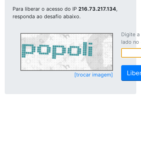
Para liberar o acesso
do IP
216.73.217.134
,
responda ao desafio abaixo.
Digite 
lado no
[trocar imagem]