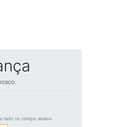
ança
nosco.
ao lado no campo abaixo