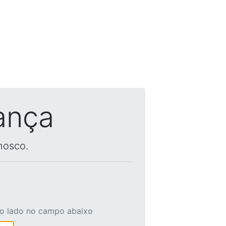
ança
nosco.
ao lado no campo abaixo