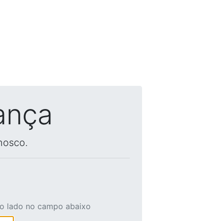
ança
nosco.
ao lado no campo abaixo