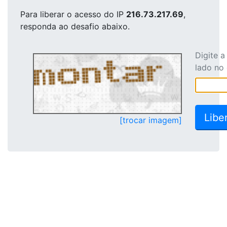
Para liberar o acesso
do IP
216.73.217.69
,
responda ao desafio abaixo.
Digite 
lado no
[trocar imagem]