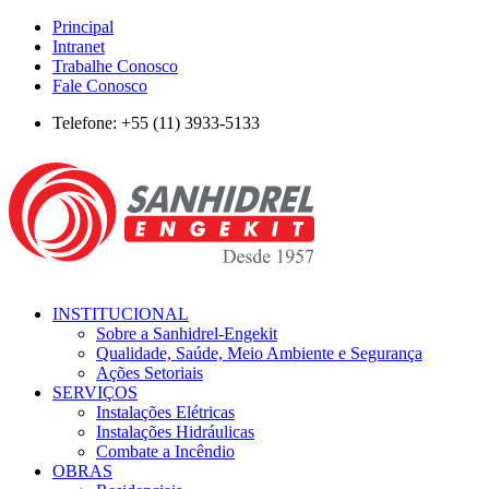
Principal
Intranet
Trabalhe Conosco
Fale Conosco
Telefone: +55 (11) 3933-5133
INSTITUCIONAL
Sobre a Sanhidrel-Engekit
Qualidade, Saúde, Meio Ambiente e Segurança
Ações Setoriais
SERVIÇOS
Instalações Elétricas
Instalações Hidráulicas
Combate a Incêndio
OBRAS