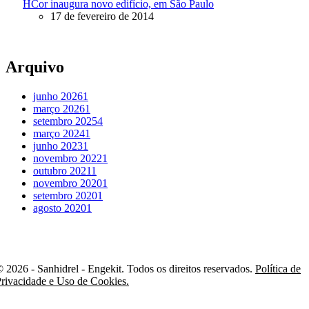
HCor inaugura novo edifício, em São Paulo
17 de fevereiro de 2014
Arquivo
junho 2026
1
março 2026
1
setembro 2025
4
março 2024
1
junho 2023
1
novembro 2022
1
outubro 2021
1
novembro 2020
1
setembro 2020
1
agosto 2020
1
 2026 - Sanhidrel - Engekit. Todos os direitos reservados.
Política de
rivacidade e Uso de Cookies.