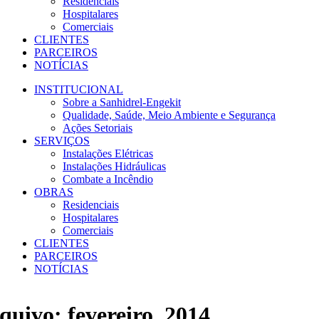
Residenciais
Hospitalares
Comerciais
CLIENTES
PARCEIROS
NOTÍCIAS
INSTITUCIONAL
Sobre a Sanhidrel-Engekit
Qualidade, Saúde, Meio Ambiente e Segurança
Ações Setoriais
SERVIÇOS
Instalações Elétricas
Instalações Hidráulicas
Combate a Incêndio
OBRAS
Residenciais
Hospitalares
Comerciais
CLIENTES
PARCEIROS
NOTÍCIAS
quivo: fevereiro, 2014