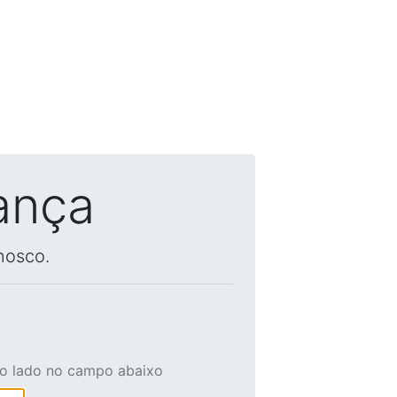
ança
nosco.
ao lado no campo abaixo