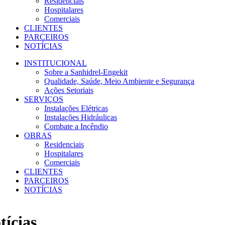
Residenciais
Hospitalares
Comerciais
CLIENTES
PARCEIROS
NOTÍCIAS
INSTITUCIONAL
Sobre a Sanhidrel-Engekit
Qualidade, Saúde, Meio Ambiente e Segurança
Ações Setoriais
SERVIÇOS
Instalações Elétricas
Instalações Hidráulicas
Combate a Incêndio
OBRAS
Residenciais
Hospitalares
Comerciais
CLIENTES
PARCEIROS
NOTÍCIAS
tícias