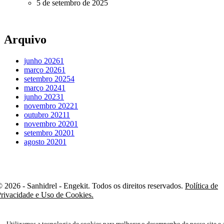
5 de setembro de 2025
Arquivo
junho 2026
1
março 2026
1
setembro 2025
4
março 2024
1
junho 2023
1
novembro 2022
1
outubro 2021
1
novembro 2020
1
setembro 2020
1
agosto 2020
1
 2026 - Sanhidrel - Engekit. Todos os direitos reservados.
Política de
rivacidade e Uso de Cookies.
Utilizamos a tecnologia de cookies para melhorar o desempenho de nosso site e 