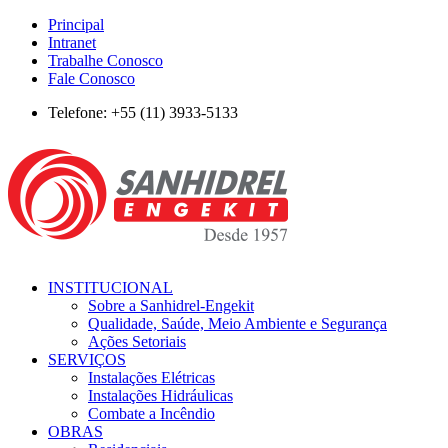
Principal
Intranet
Trabalhe Conosco
Fale Conosco
Telefone: +55 (11) 3933-5133
INSTITUCIONAL
Sobre a Sanhidrel-Engekit
Qualidade, Saúde, Meio Ambiente e Segurança
Ações Setoriais
SERVIÇOS
Instalações Elétricas
Instalações Hidráulicas
Combate a Incêndio
OBRAS