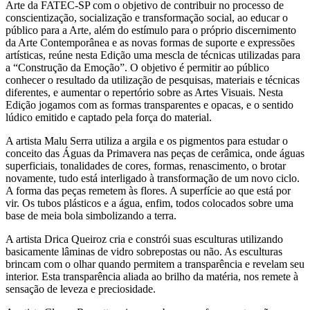
Arte da FATEC-SP com o objetivo de contribuir no processo de
conscientização, socialização e transformação social, ao educar o
público para a Arte, além do estímulo para o próprio discernimento
da Arte Contemporânea e as novas formas de suporte e expressões
artísticas, reúne nesta Edição uma mescla de técnicas utilizadas para
a “Construção da Emoção”. O objetivo é permitir ao público
conhecer o resultado da utilização de pesquisas, materiais e técnicas
diferentes, e aumentar o repertório sobre as Artes Visuais. Nesta
Edição jogamos com as formas transparentes e opacas, e o sentido
lúdico emitido e captado pela força do material.
A artista Malu Serra utiliza a argila e os pigmentos para estudar o
conceito das Águas da Primavera nas peças de cerâmica, onde águas
superficiais, tonalidades de cores, formas, renascimento, o brotar
novamente, tudo está interligado à transformação de um novo ciclo.
A forma das peças remetem às flores. A superfície ao que está por
vir. Os tubos plásticos e a água, enfim, todos colocados sobre uma
base de meia bola simbolizando a terra.
A artista Drica Queiroz cria e constrói suas esculturas utilizando
basicamente lâminas de vidro sobrepostas ou não. As esculturas
brincam com o olhar quando permitem a transparência e revelam seu
interior. Esta transparência aliada ao brilho da matéria, nos remete à
sensação de leveza e preciosidade.