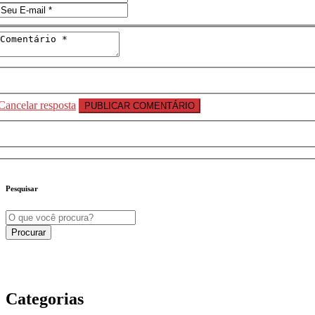
Cancelar resposta
Pesquisar
Categorias